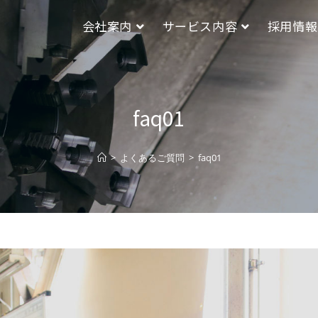
会社案内
サービス内容
採用情報
faq01
>
よくあるご質問
>
faq01